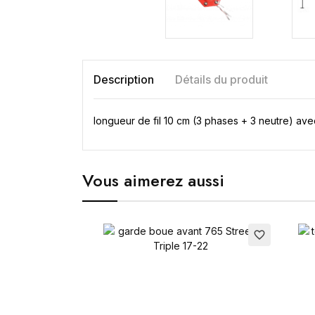
Description
Détails du produit
longueur de fil 10 cm (3 phases + 3 neutre) av
Vous aimerez aussi
favorite_border
favorite_border
Cr
Nom