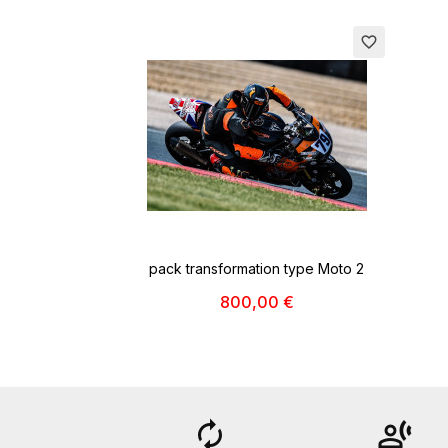
favorite_border
pack transformation type Moto 2
800,00 €
autorenew
transcribe