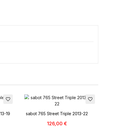
favorite_border
favorite_border
×
013-19
sabot 765 Street Triple 2013-22
126,00 €