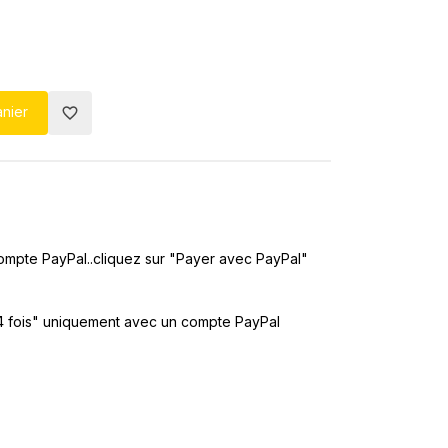
anier
favorite_border
ompte PayPal..cliquez sur "Payer avec PayPal"
4 fois" uniquement avec un compte PayPal