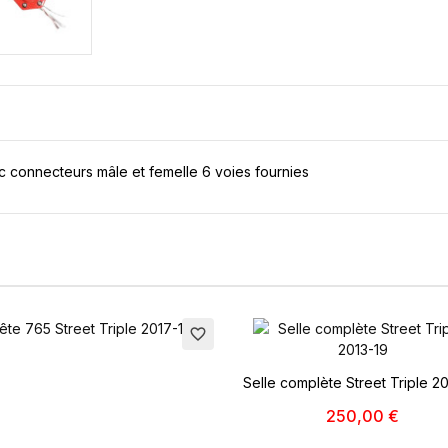
ec connecteurs mâle et femelle 6 voies fournies
favorite_border
éer une liste d'envies
Selle complète Street Triple 2
 de la liste d'envies
250,00 €