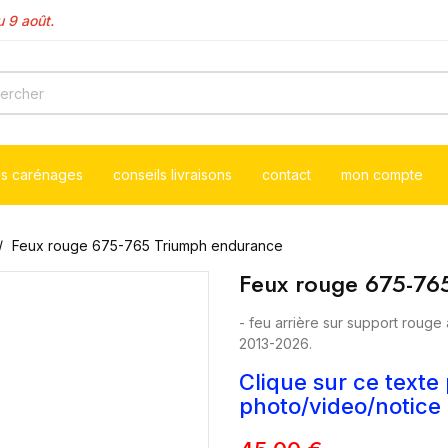
 9 août.
à au 10 août .
ls carénages
conseils livraisons
contact
mon compte
Feux rouge 675-765 Triumph endurance
Feux rouge 675-76
- feu arrière sur support roug
2013-2026.
Clique sur ce texte
photo/video/notic