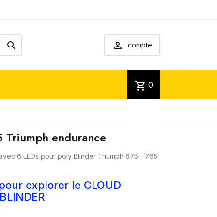


compte
shopping_cart
0
5 Triumph endurance
e avec 6 LEDs pour poly Blinder Triumph 675 - 765
 pour explorer le CLOUD
e BLINDER