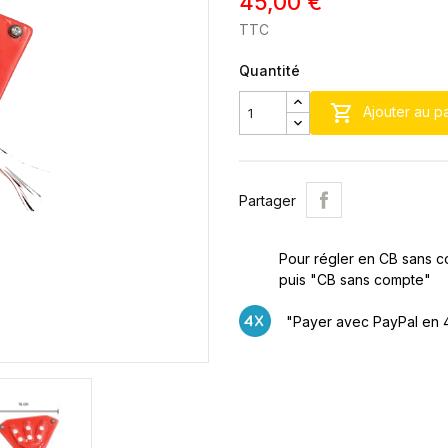
45,00 €
TTC
Quantité

Ajouter au p
Partager
Pour régler en CB sans c
puis "CB sans compte"
"Payer avec PayPal en 