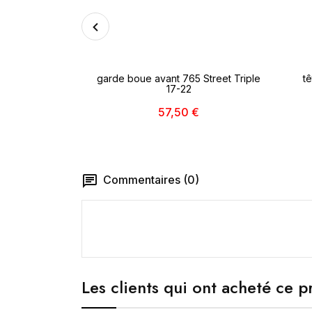
 Triumph inter
garde boue avant 765 Street Triple
t
n
17-22
 €
57,50 €
Commentaires (0)
Les clients qui ont acheté ce p