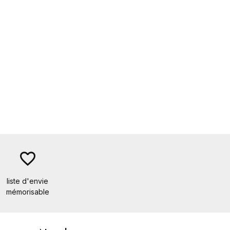
favorite_border
liste d'envie
mémorisable