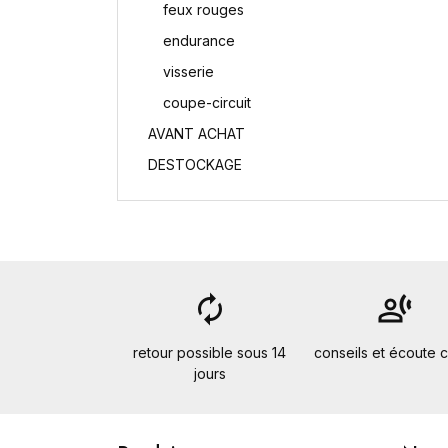
feux rouges
endurance
visserie
coupe-circuit
AVANT ACHAT
DESTOCKAGE
autorenew
transcribe
retour possible sous 14
conseils et écoute c
jours