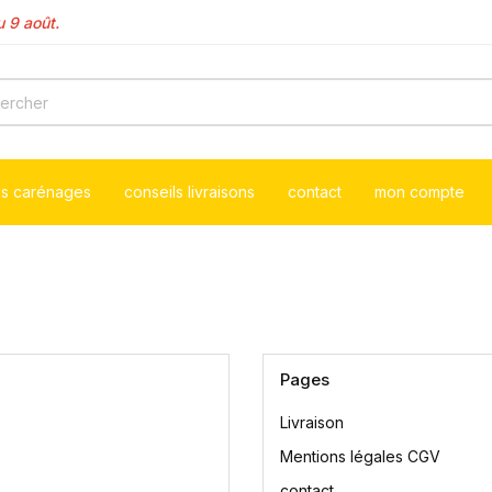
 9 août.
à au 10 août .
ls carénages
conseils livraisons
contact
mon compte
Pages
Livraison
Mentions légales CGV
contact