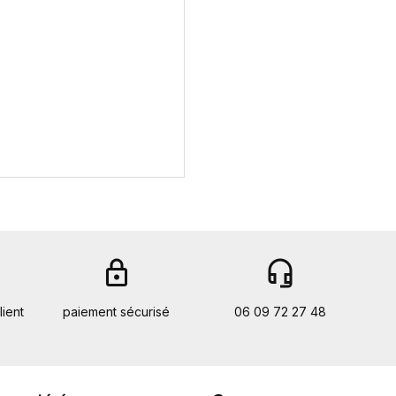
lock
headset_mic
lient
paiement sécurisé
06 09 72 27 48