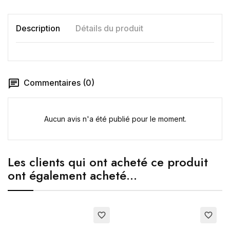
Description
Détails du produit
Annuler
Créer une liste d'envies
Commentaires (0)
Aucun avis n'a été publié pour le moment.
Les clients qui ont acheté ce produit
ont également acheté...
favorite_border
favorite_border