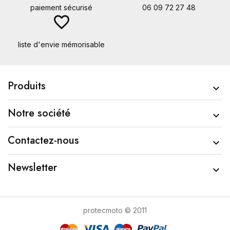
paiement sécurisé
06 09 72 27 48
favorite_border
liste d'envie mémorisable
Produits

Notre société

Contactez-nous

Newsletter

protecmoto © 2011