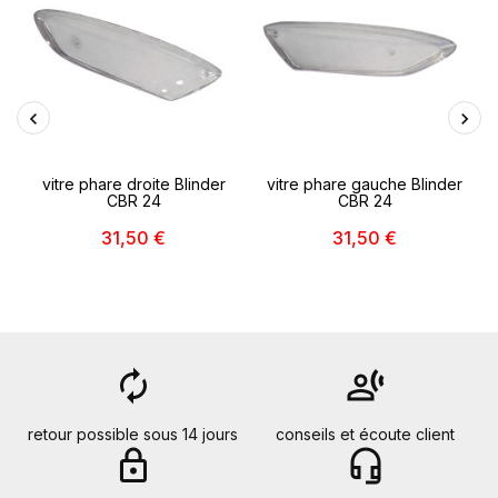
vitre phare droite Blinder
vitre phare gauche Blinder
CBR 24
CBR 24
31,50 €
31,50 €
autorenew
transcribe
retour possible sous 14 jours
conseils et écoute client
lock
headset_mic