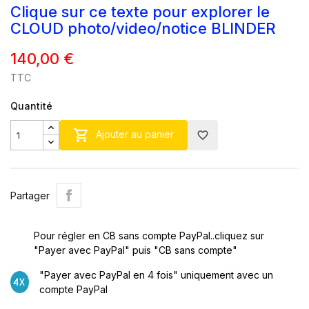
Clique sur ce texte pour explorer le
CLOUD photo/video/notice BLINDER
140,00 €
TTC
Quantité

Ajouter au panier
favorite_border
Partager
×
Pour régler en CB sans compte PayPal..cliquez sur
Créer une liste d'envies
"Payer avec PayPal" puis "CB sans compte"
"Payer avec PayPal en 4 fois" uniquement avec un
Nom de la liste d'envies
compte PayPal