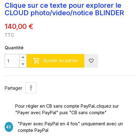
Clique sur ce texte pour explorer le
CLOUD photo/video/notice BLINDER
140,00 €
TTC
Quantité

Ajouter au panier
favorite_border
Partager
Pour régler en CB sans compte PayPal..cliquez sur
"Payer avec PayPal" puis "CB sans compte"
"Payer avec PayPal en 4 fois" uniquement avec un
×
Créer une liste d'envies
compte PayPal