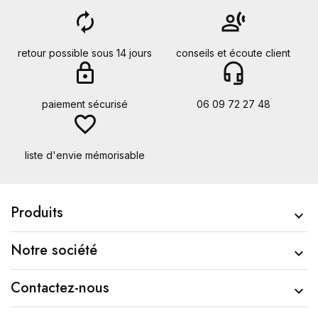
autorenew
transcribe
retour possible sous 14 jours
conseils et écoute client
lock
headset_mic
paiement sécurisé
06 09 72 27 48
favorite_border
liste d'envie mémorisable
Produits

Notre société

Contactez-nous
